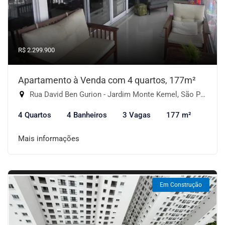
R$ 2.299.900
Apartamento à Venda com 4 quartos, 177m²
Rua David Ben Gurion - Jardim Monte Kemel, São Paulo-SP
4 Quartos
4 Banheiros
3 Vagas
177 m²
Mais informações
Em Construção