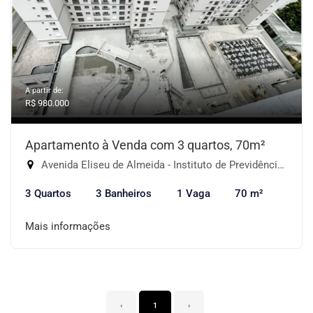
A partir de:
R$ 980.000
Apartamento à Venda com 3 quartos, 70m²
Avenida Eliseu de Almeida - Instituto de Previdência, São Paulo-SP
3 Quartos
3 Banheiros
1 Vaga
70 m²
Mais informações
‹
1
›