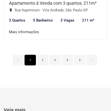
Apartamento à Venda com 3 quartos, 211m²
Rua Itapimirum - Vila Andrade, São Paulo-SP
3 Quartos
5 Banheiros
3 Vagas
211 m²
Mais informações
‹
1
2
3
4
5
›
Veja mais