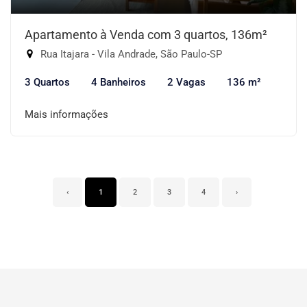
Apartamento à Venda com 3 quartos, 136m²
Rua Itajara - Vila Andrade, São Paulo-SP
3 Quartos
4 Banheiros
2 Vagas
136 m²
Mais informações
‹
1
2
3
4
›