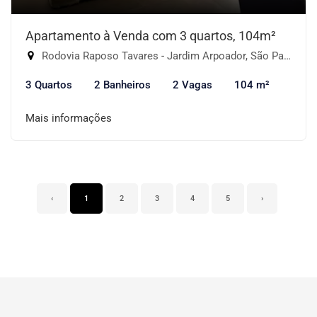
Apartamento à Venda com 3 quartos, 104m²
Rodovia Raposo Tavares - Jardim Arpoador, São Paulo-SP
3 Quartos
2 Banheiros
2 Vagas
104 m²
Mais informações
‹
1
2
3
4
5
›