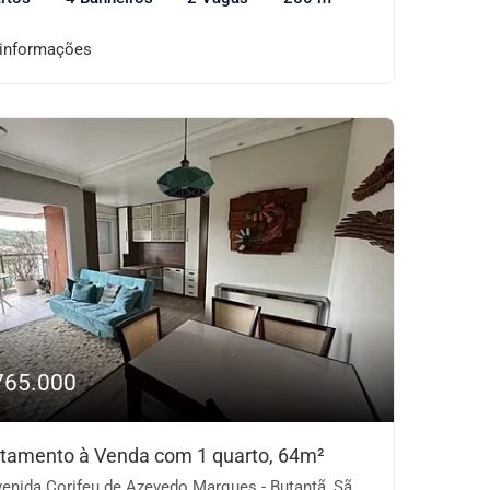
 informações
765.000
tamento à Venda com 1 quarto, 64m²
nida Corifeu de Azevedo Marques - Butantã, São Paulo-SP