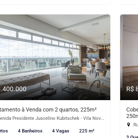
8.400.000
R$ 
tamento à Venda com 2 quartos, 225m²
Cobe
250
ida Presidente Juscelino Kubitschek - Vila Nova Conceição, São Paulo-SP
Ru
rtos
4 Banheiros
4 Vagas
225 m²
3 Qua