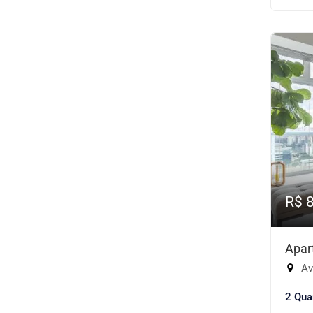
R$ 
Apar
Aven
2 Qua