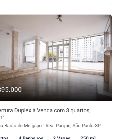
895.000
rtura Duplex à Venda com 3 quartos,
m²
a Barão de Melgaço - Real Parque, São Paulo-SP
rtos
4 Banheiros
2 Vagas
250 m²