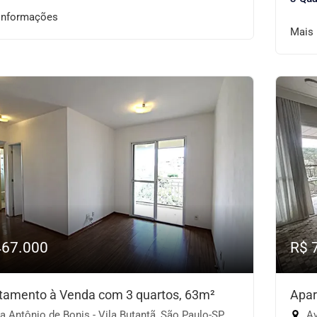
informações
Mais
467.000
R$ 
tamento à Venda com 3 quartos, 63m²
Apar
 Antônio de Bonis - Vila Butantã, São Paulo-SP
Ave