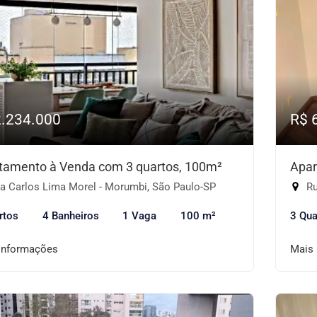
2.234.000
R$ 
tamento à Venda com 3 quartos, 100m²
Apar
a Carlos Lima Morel - Morumbi, São Paulo-SP
Ru
rtos
4 Banheiros
1 Vaga
100 m²
3 Qua
informações
Mais