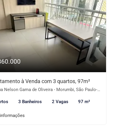
860.000
tamento à Venda com 3 quartos, 97m²
a Nelson Gama de Oliveira - Morumbi, São Paulo-SP
rtos
3 Banheiros
2 Vagas
97 m²
 informações