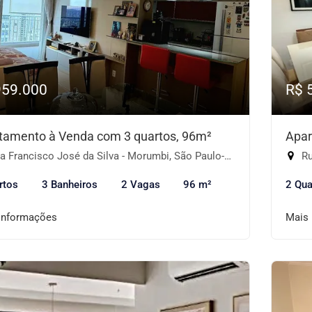
959.000
R$ 
tamento à Venda com 3 quartos, 96m²
Apar
 Francisco José da Silva - Morumbi, São Paulo-SP
Ru
rtos
3 Banheiros
2 Vagas
96 m²
2 Qua
informações
Mais