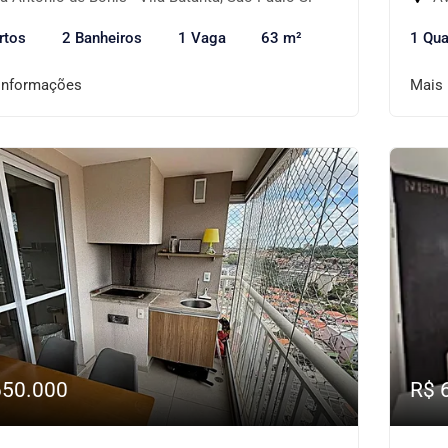
rtos
2 Banheiros
1 Vaga
63 m²
1 Qua
informações
Mais
650.000
R$ 