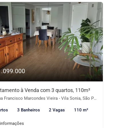
1.099.000
tamento à Venda com 3 quartos, 110m²
 Francisco Marcondes Vieira - Vila Sonia, São Paulo-SP
rtos
3 Banheiros
2 Vagas
110 m²
 informações