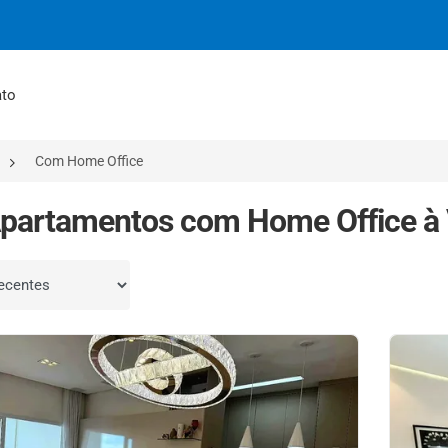
ato
Com Home Office
partamentos com Home Office à 
por