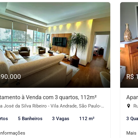
890.000
R$ 
tamento à Venda com 3 quartos, 112m²
Apar
 José da Silva Ribeiro - Vila Andrade, São Paulo-SP
Rua
rtos
5 Banheiros
3 Vagas
112 m²
3 Qua
informações
Mais