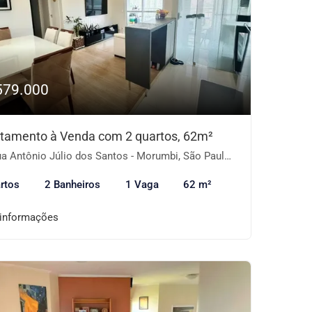
579.000
tamento à Venda com 2 quartos, 62m²
a Antônio Júlio dos Santos - Morumbi, São Paulo-SP
rtos
2 Banheiros
1 Vaga
62 m²
 informações