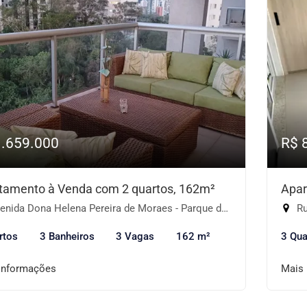
1.659.000
R$ 
tamento à Venda com 2 quartos, 162m²
Apar
ida Dona Helena Pereira de Moraes - Parque do Morumbi, São Paulo-SP
Ru
rtos
3 Banheiros
3 Vagas
162 m²
3 Qua
informações
Mais