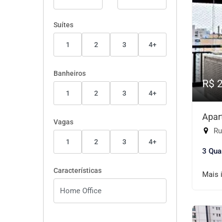
Suítes
1
2
3
4+
Banheiros
R$ 
1
2
3
4+
Apar
Vagas
Ru
1
2
3
4+
3 Qua
Características
Mais 