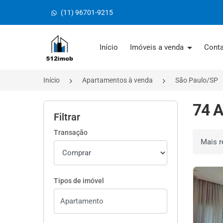
(11) 96701-9215
Página inicial
Início
Imóveis a venda
Cont
Início
Apartamentos à venda
São Paulo/SP
74 A
Filtrar
Transação
Ordenar 
Tipos de imóvel