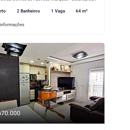
rto
2 Banheiros
1 Vaga
64 m²
 informações
670.000