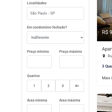
Localidades
Em condomínio fechado?
R$ 
Apar
Preço mínimo
Preço máximo
Rua
3 Qua
Quartos
Mais 
1
2
3
4+
Área mínima
Área máxima