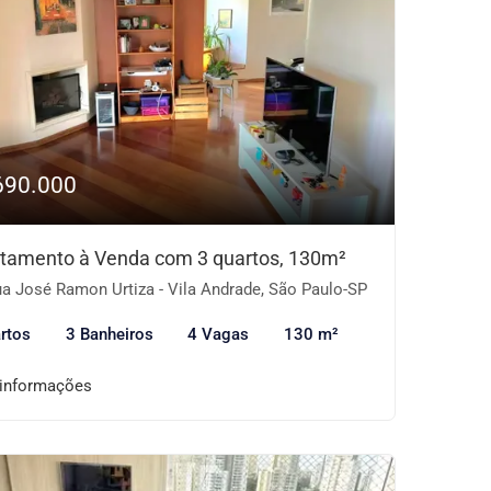
690.000
tamento à Venda com 3 quartos, 130m²
a José Ramon Urtiza - Vila Andrade, São Paulo-SP
rtos
3 Banheiros
4 Vagas
130 m²
 informações