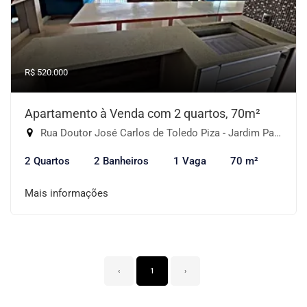
R$ 520.000
Apartamento à Venda com 2 quartos, 70m²
Rua Doutor José Carlos de Toledo Piza - Jardim Parque Morumbi, São Paulo-SP
2 Quartos
2 Banheiros
1 Vaga
70 m²
Mais informações
‹
1
›