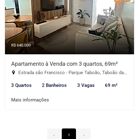
R$ 640.000
Apartamento à Venda com 3 quartos, 69m²
Estrada são Francisco - Parque Taboão, Taboão da Serra-SP
3 Quartos
2 Banheiros
3 Vagas
69 m²
Mais informações
‹
1
›