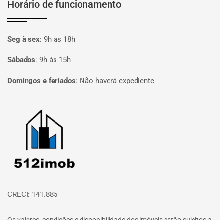
Horário de funcionamento
Seg à sex
:
9h às 18h
Sábados
:
9h às 15h
Domingos e feriados
:
Não haverá expediente
Página inicial
CRECI: 141.885
Os valores, condições e disponibilidade dos imóveis estão sujeitos a