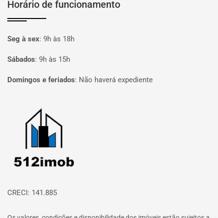
Horário de funcionamento
Seg à sex
:
9h às 18h
Sábados
:
9h às 15h
Domingos e feriados
:
Não haverá expediente
Página inicial
CRECI: 141.885
Os valores, condições e disponibilidade dos imóveis estão sujeitos a