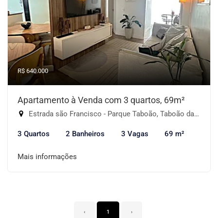
R$ 640.000
Apartamento à Venda com 3 quartos, 69m²
Estrada são Francisco - Parque Taboão, Taboão da Serra-SP
3 Quartos
2 Banheiros
3 Vagas
69 m²
Mais informações
‹
1
›