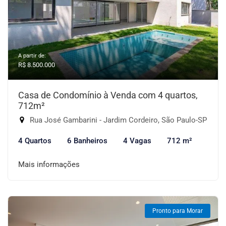
A partir de:
R$ 8.500.000
Casa de Condomínio à Venda com 4 quartos,
712m²
Rua José Gambarini - Jardim Cordeiro, São Paulo-SP
4 Quartos
6 Banheiros
4 Vagas
712 m²
Mais informações
Pronto para Morar