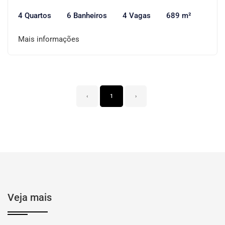
4 Quartos
6 Banheiros
4 Vagas
689 m²
Mais informações
‹
1
›
Veja mais