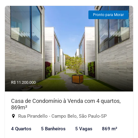
Pronto para Morar
R$ 11.200.000
Casa de Condomínio à Venda com 4 quartos,
869m²
Rua Pirandello - Campo Belo, São Paulo-SP
4 Quartos
5 Banheiros
5 Vagas
869 m²