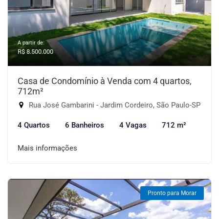
A partir de:
R$ 8.500.000
Casa de Condomínio à Venda com 4 quartos,
712m²
Rua José Gambarini - Jardim Cordeiro, São Paulo-SP
4 Quartos
6 Banheiros
4 Vagas
712 m²
Mais informações
Pronto para Morar