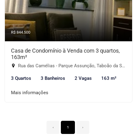
R$ 844.500
Casa de Condomínio à Venda com 3 quartos,
163m²
Rua das Camélias - Parque Assunção, Taboão da Serra-SP
3 Quartos
3 Banheiros
2 Vagas
163 m²
Mais informações
‹
1
›