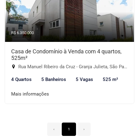
R$ 6.350.000
Casa de Condomínio à Venda com 4 quartos,
525m²
Rua Manuel Ribeiro da Cruz - Granja Julieta, São Paulo-SP
4 Quartos
5 Banheiros
5 Vagas
525 m²
Mais informações
‹
1
›