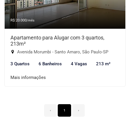
R$ 20.000
/mês
Apartamento para Alugar com 3 quartos,
213m²
Avenida Morumbi - Santo Amaro, São Paulo-SP
3 Quartos
6 Banheiros
4 Vagas
213 m²
Mais informações
‹
1
›