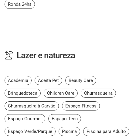
Ronda 24hs
Lazer e natureza
Academia
Aceita Pet
Beauty Care
Brinquedoteca
Children Care
Churrasqueira
Churrasqueira à Carvão
Espaço Fitness
Espaço Gourmet
Espaço Teen
Espaço Verde/Parque
Piscina
Piscina para Adulto