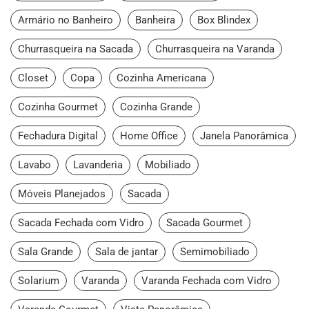
Armário no Banheiro
Banheira
Box Blindex
Churrasqueira na Sacada
Churrasqueira na Varanda
Closet
Copa
Cozinha Americana
Cozinha Gourmet
Cozinha Grande
Fechadura Digital
Home Office
Janela Panorâmica
Lavabo
Lavanderia
Mobiliado
Móveis Planejados
Sacada
Sacada Fechada com Vidro
Sacada Gourmet
Sala Grande
Sala de jantar
Semimobiliado
Solarium
Varanda
Varanda Fechada com Vidro