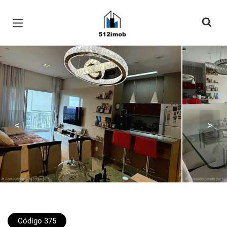
Página inicial
<
>
Código 375