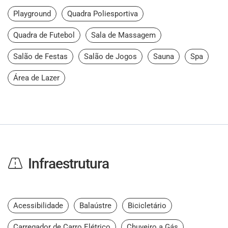
Playground
Quadra Poliesportiva
Quadra de Futebol
Sala de Massagem
Salão de Festas
Salão de Jogos
Sauna
Spa
Área de Lazer
Infraestrutura
Acessibilidade
Balaústre
Bicicletário
Carregador de Carro Elétrico
Chuveiro a Gás