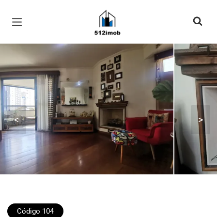
Página inicial
<
>
Código 104