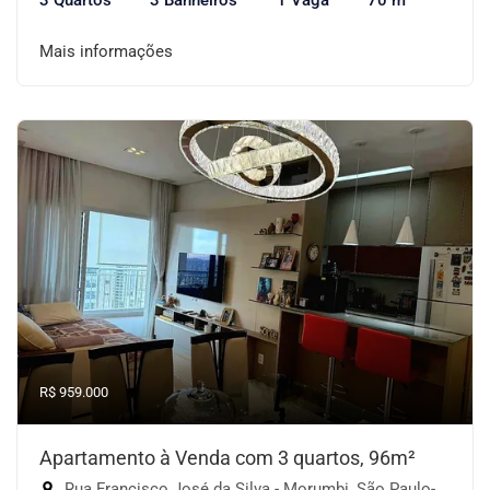
3 Quartos
3 Banheiros
1 Vaga
70 m²
Mais informações
R$ 959.000
Apartamento à Venda com 3 quartos, 96m²
Rua Francisco José da Silva - Morumbi, São Paulo-SP