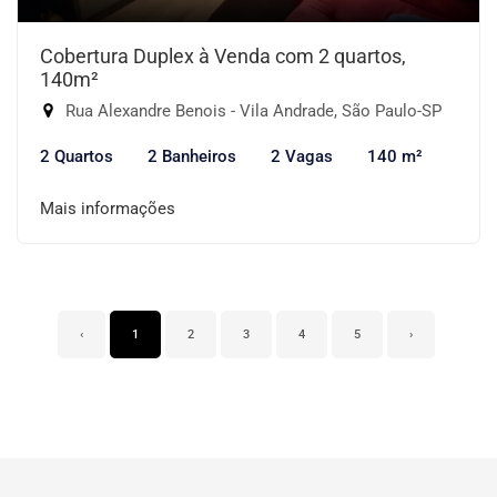
Cobertura Duplex à Venda com 2 quartos,
140m²
Rua Alexandre Benois - Vila Andrade, São Paulo-SP
2 Quartos
2 Banheiros
2 Vagas
140 m²
Mais informações
‹
1
2
3
4
5
›